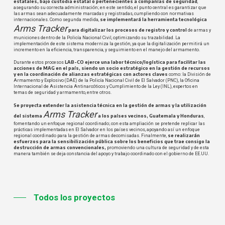
estatales, bajo custodia estatal o pertenecientes a compañías de seguridad
,
asegurando su correcta administración; en este sentido, el punto central es garantizar que
las armas sean adecuadamente marcadas y registradas, cumpliendo con normativas
se implementará la herramienta tecnológica
internacionales. Como segunda medida,
Arms Tracker
para digitalizar los procesos de registro y control
de armas y
municiones dentro de la Policía Nacional Civil, optimizando su trazabilidad. La
implementación de este sistema moderniza la gestión, ya que la digitalización permitirá un
incremento en la eficiencia, transparencia, y seguimiento en el manejo del armamento.
LAB-CO ejerce una labor técnico/logística para facilitar las
Durante estos procesos
acciones de MAG en el país, siendo un socio estratégico en la gestión de recursos
y en la coordinación de alianzas estratégicas con actores claves
como: la División de
Armamento y Explosivo (DAE) de la Policía Nacional Civil de El Salvador (PNC), la Oficina
Internacional de Asistencia Antinarcóticos y Cumplimiento de la Ley (INL), expertos en
temas de seguridad y armamento, entre otros.
Se proyecta extender la asistencia técnica en la gestión de armas y la utilización
Arms Tracker
del sistema
a los países vecinos, Guatemala y Honduras
,
fomentando un enfoque regional coordinado; con esta ampliación se pretende replicar las
prácticas implementadas en El Salvador en los países vecinos, apoyando así un enfoque
se realizarán
regional coordinado para la gestión de armas decomisadas. Finalmente,
esfuerzos para la sensibilización pública sobre los beneficios que trae consigo la
destrucción de armas convencionales,
promoviendo una cultura de seguridad y de esta
manera también se deja constancia del apoyo y trabajo coordinado con el gobierno de EE.UU.
Todos los proyectos