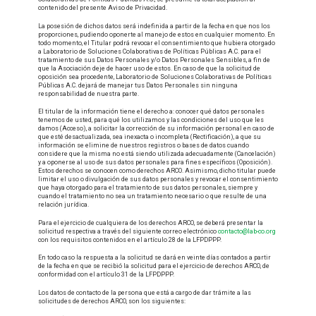
contenido del presente Aviso de Privacidad.
La posesión de dichos datos será indefinida a partir de la fecha en que nos los
proporciones, pudiendo oponerte al manejo de estos en cualquier momento. En
todo momento, el Titular podrá revocar el consentimiento que hubiera otorgado
a Laboratorio de Soluciones Colaborativas de Políticas Públicas A.C. para el
tratamiento de sus Datos Personales y/o Datos Personales Sensibles, a fin de
que la Asociación deje de hacer uso de estos. En caso de que la solicitud de
oposición sea procedente, Laboratorio de Soluciones Colaborativas de Políticas
Públicas A.C. dejará de manejar tus Datos Personales sin ninguna
responsabilidad de nuestra parte.
El titular de la información tiene el derecho a: conocer qué datos personales
tenemos de usted, para qué los utilizamos y las condiciones del uso que les
damos (Acceso), a solicitar la corrección de su información personal en caso de
que esté desactualizada, sea inexacta o incompleta (Rectificación), a que su
información se elimine de nuestros registros o bases de datos cuando
considere que la misma no está siendo utilizada adecuadamente (Cancelación)
y a oponerse al uso de sus datos personales para fines específicos (Oposición).
Estos derechos se conocen como derechos ARCO. Asimismo, dicho titular puede
limitar el uso o divulgación de sus datos personales y revocar el consentimiento
que haya otorgado para el tratamiento de sus datos personales, siempre y
cuando el tratamiento no sea un tratamiento necesario o que resulte de una
relación jurídica.
Para el ejercicio de cualquiera de los derechos ARCO, se deberá presentar la
solicitud respectiva a través del siguiente correo electrónico
contacto@lab-co.org
con los requisitos contenidos en el artículo 28 de la LFPDPPP.
En todo caso la respuesta a la solicitud se dará en veinte días contados a partir
de la fecha en que se recibió la solicitud para el ejercicio de derechos ARCO, de
conformidad con el artículo 31 de la LFPDPPP.
Los datos de contacto de la persona que está a cargo de dar trámite a las
solicitudes de derechos ARCO, son los siguientes: