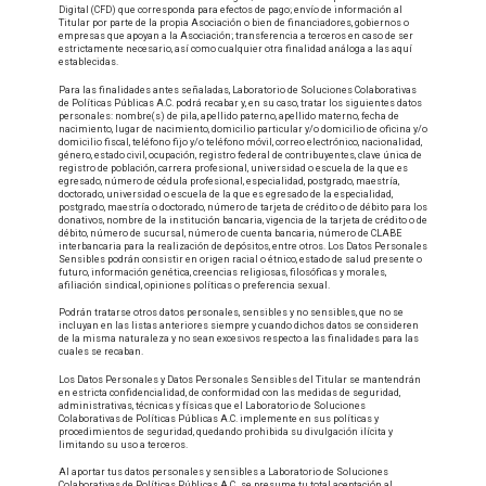
Digital (CFD) que corresponda para efectos de pago; envío de información al
Titular por parte de la propia Asociación o bien de financiadores, gobiernos o
empresas que apoyan a la Asociación; transferencia a terceros en caso de ser
estrictamente necesario, así como cualquier otra finalidad análoga a las aquí
establecidas.
Para las finalidades antes señaladas, Laboratorio de Soluciones Colaborativas
de Políticas Públicas A.C. podrá recabar y, en su caso, tratar los siguientes datos
personales: nombre(s) de pila, apellido paterno, apellido materno, fecha de
nacimiento, lugar de nacimiento, domicilio particular y/o domicilio de oficina y/o
domicilio fiscal, teléfono fijo y/o teléfono móvil, correo electrónico, nacionalidad,
género, estado civil, ocupación, registro federal de contribuyentes, clave única de
registro de población, carrera profesional, universidad o escuela de la que es
egresado, número de cédula profesional, especialidad, postgrado, maestría,
doctorado, universidad o escuela de la que es egresado de la especialidad,
postgrado, maestría o doctorado, número de tarjeta de crédito o de débito para los
donativos, nombre de la institución bancaria, vigencia de la tarjeta de crédito o de
débito, número de sucursal, número de cuenta bancaria, número de CLABE
interbancaria para la realización de depósitos, entre otros. Los Datos Personales
Sensibles podrán consistir en origen racial o étnico, estado de salud presente o
futuro, información genética, creencias religiosas, filosóficas y morales,
afiliación sindical, opiniones políticas o preferencia sexual.
Podrán tratarse otros datos personales, sensibles y no sensibles, que no se
incluyan en las listas anteriores siempre y cuando dichos datos se consideren
de la misma naturaleza y no sean excesivos respecto a las finalidades para las
cuales se recaban.
Los Datos Personales y Datos Personales Sensibles del Titular se mantendrán
en estricta confidencialidad, de conformidad con las medidas de seguridad,
administrativas, técnicas y físicas que el Laboratorio de Soluciones
Colaborativas de Políticas Públicas A.C. implemente en sus políticas y
procedimientos de seguridad, quedando prohibida su divulgación ilícita y
limitando su uso a terceros.
Al aportar tus datos personales y sensibles a Laboratorio de Soluciones
Colaborativas de Políticas Públicas A.C., se presume tu total aceptación al