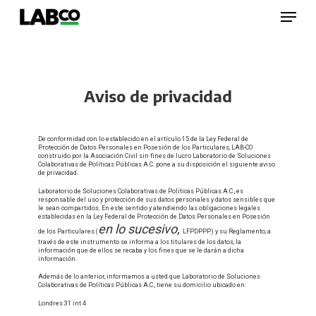
Skip
Menu
to
main
content
Close
Menu
Aviso de privacidad
De conformidad con lo establecido en el artículo 15 de la Ley Federal de
Protección de Datos Personales en Posesión de los Particulares, LAB-CO
construido por la Asociación Civil sin fines de lucro Laboratorio de Soluciones
Colaborativas de Políticas Públicas A.C. pone a su disposición el siguiente aviso
de privacidad.
Laboratorio de Soluciones Colaborativas de Políticas Públicas A.C., es
responsable del uso y protección de sus datos personales y datos sensibles que
le sean compartidos. En este sentido y atendiendo las obligaciones legales
establecidas en la Ley Federal de Protección de Datos Personales en Posesión
en lo sucesivo,
de los Particulares (
LFPDPPP) y su Reglamento, a
través de este instrumento se informa a los titulares de los datos, la
información que de ellos se recaba y los fines que se le darán a dicha
información.
Además de lo anterior, informamos a usted que Laboratorio de Soluciones
Colaborativas de Políticas Públicas A.C., tiene su domicilio ubicado en:
Londres 31 int 4