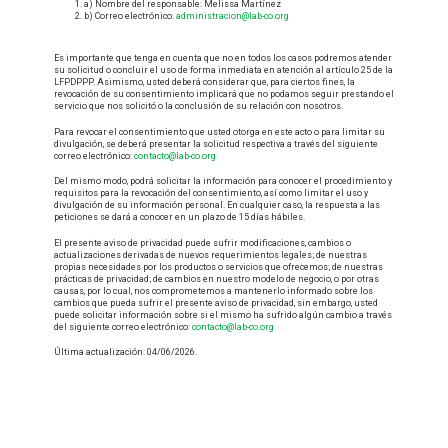
a) Nombre del responsable: Melissa Martínez
b) Correo electrónico:
administracion@lab-co.org
Es importante que tenga en cuenta que no en todos los casos podremos atender
su solicitud o concluir el uso de forma inmediata en atención al artículo 25 de la
LFPDPPP. Asimismo, usted deberá considerar que, para ciertos fines, la
revocación de su consentimiento implicará que no podamos seguir prestando el
servicio que nos solicitó o la conclusión de su relación con nosotros.
Para revocar el consentimiento que usted otorga en este acto o para limitar su
divulgación, se deberá presentar la solicitud respectiva a través del siguiente
correo electrónico:
contacto@lab-co.org
Del mismo modo, podrá solicitar la información para conocer el procedimiento y
requisitos para la revocación del consentimiento, así como limitar el uso y
divulgación de su información personal. En cualquier caso, la respuesta a las
peticiones se dará a conocer en un plazo de 15 días hábiles.
El presente aviso de privacidad puede sufrir modificaciones, cambios o
actualizaciones derivadas de nuevos requerimientos legales; de nuestras
propias necesidades por los productos o servicios que ofrecemos; de nuestras
prácticas de privacidad; de cambios en nuestro modelo de negocio, o por otras
causas, por lo cual, nos comprometemos a mantenerlo informado sobre los
cambios que pueda sufrir el presente aviso de privacidad, sin embargo, usted
puede solicitar información sobre si el mismo ha sufrido algún cambio a través
del siguiente correo electrónico:
contacto@lab-co.org
Última actualización: 04/06/2026.