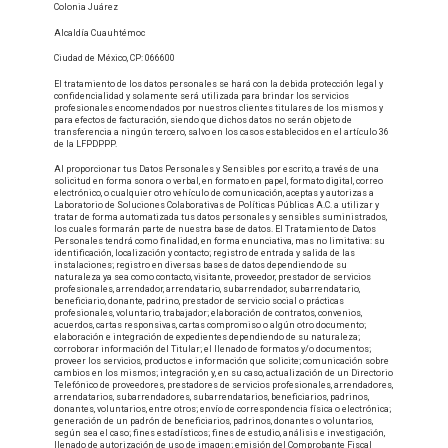
Colonia Juárez
Alcaldía Cuauhtémoc
Ciudad de México, CP: 066600
El tratamiento de los datos personales se hará con la debida protección legal y
confidencialidad y solamente será utilizada para brindar los servicios
profesionales encomendados por nuestros clientes titulares de los mismos y
para efectos de facturación, siendo que dichos datos no serán objeto de
transferencia a ningún tercero, salvo en los casos establecidos en el artículo 36
de la LFPDPPP.
Al proporcionar tus Datos Personales y Sensibles por escrito, a través de una
solicitud en forma sonora o verbal, en formato en papel, formato digital, correo
electrónico, o cualquier otro vehículo de comunicación, aceptas y autorizas a
Laboratorio de Soluciones Colaborativas de Políticas Públicas A.C. a utilizar y
tratar de forma automatizada tus datos personales y sensibles suministrados,
los cuales formarán parte de nuestra base de datos. El Tratamiento de Datos
Personales tendrá como finalidad, en forma enunciativa, mas no limitativa: su
identificación, localización y contacto; registro de entrada y salida de las
instalaciones; registro en diversas bases de datos dependiendo de su
naturaleza ya sea como contacto, visitante, proveedor, prestador de servicios
profesionales, arrendador, arrendatario, subarrendador, subarrendatario,
beneficiario, donante, padrino, prestador de servicio social o prácticas
profesionales, voluntario, trabajador; elaboración de contratos, convenios,
acuerdos, cartas responsivas, cartas compromiso o algún otro documento;
elaboración e integración de expedientes dependiendo de su naturaleza;
corroborar información del Titular; el llenado de formatos y/o documentos;
proveer los servicios, productos e información que solicite; comunicación sobre
cambios en los mismos; integración y, en su caso, actualización de un Directorio
Telefónico de proveedores, prestadores de servicios profesionales, arrendadores,
arrendatarios, subarrendadores, subarrendatarios, beneficiarios, padrinos,
donantes, voluntarios, entre otros; envío de correspondencia física o electrónica;
generación de un padrón de beneficiarios, padrinos, donantes o voluntarios,
según sea el caso; fines estadísticos; fines de estudio, análisis e investigación,
llenado de autorización de uso de imagen; emisión del Comprobante Fiscal