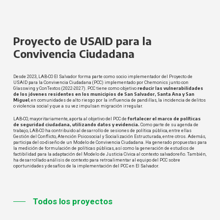
Proyecto de USAID para la
Convivencia Ciudadana
Desde 2023, LAB-CO El Salvador
forma parte como socio implementador del Proyecto de
USAID para la Convivencia Ciudadana (PCC) implementado por Chemonics junto con
reducir las vulnerabilidades
Glasswing y ConTextos (2022-2027). PCC tiene como objetivo
de los jóvenes residentes en los municipios de San Salvador, Santa Ana y San
Miguel
, en comunidades de alto riesgo por la influencia de pandillas, la incidencia de delitos
o violencia social y que a su vez impulsan migración irregular.
fortalecer el marco de políticas
LAB-CO, mayoritariamente, aporta al objetivo del PCC de
de seguridad ciudadana, utilizando datos y evidencia.
Como parte de su agenda de
trabajo, LAB-CO ha contribuido al desarrollo de sesiones de política pública, entre ellas
Gestión del Conflicto, Atención Psicosocial y Socialización Estructurada, entre otros. Además,
participa del co-diseño de un Modelo de Convivencia Ciudadana. Ha generado propuestas para
la medición de formulación de políticas públicas, así como la generación de estudios de
factibilidad para la adaptación del Modelo de Justicia Cívica al contexto salvadoreño. También,
ha desarrollado análisis de contexto para retroalimentar al equipo del PCC sobre
oportunidades y desafíos de la implementación del PCC en El Salvador.
Todos los proyectos