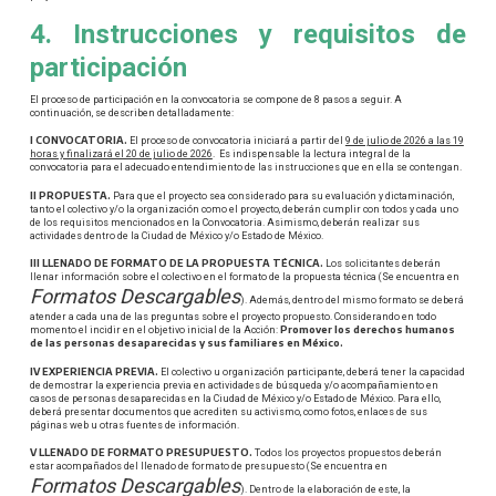
4. Instrucciones y requisitos de
participación
El proceso de participación en la convocatoria se compone de 8 pasos a seguir. A
continuación, se describen detalladamente:
I CONVOCATORIA.
El proceso de convocatoria iniciará a partir del
9 de julio de 2026 a las 19
horas y finalizará el 20 de julio de 2026
. Es indispensable la lectura integral de la
convocatoria para el adecuado entendimiento de las instrucciones que en ella se contengan.
II PROPUESTA.
Para que el proyecto sea considerado para su evaluación y dictaminación,
tanto el colectivo y/o la organización como el proyecto, deberán cumplir con todos y cada uno
de los requisitos mencionados en la Convocatoria. Asimismo, deberán realizar sus
actividades dentro de la Ciudad de México y/o Estado de México.
III LLENADO DE FORMATO DE LA PROPUESTA TÉCNICA.
Los solicitantes deberán
llenar información sobre el colectivo en el formato de la propuesta técnica (Se encuentra en
Formatos Descargables
). Además, dentro del mismo formato se deberá
atender a cada una de las preguntas sobre el proyecto propuesto. Considerando en todo
Promover los derechos humanos
momento el incidir en el objetivo inicial de la Acción:
de las personas desaparecidas y sus familiares en México.
IV EXPERIENCIA PREVIA.
El colectivo u organización participante, deberá tener la capacidad
de demostrar la experiencia previa en actividades de búsqueda y/o acompañamiento en
casos de personas desaparecidas en la Ciudad de México y/o Estado de México. Para ello,
deberá presentar documentos que acrediten su activismo, como fotos, enlaces de sus
páginas web u otras fuentes de información.
V LLENADO DE FORMATO PRESUPUESTO.
Todos los proyectos propuestos deberán
estar acompañados del llenado de formato de presupuesto (Se encuentra en
Formatos Descargables
). Dentro de la elaboración de este, la