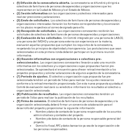
(1) Difusión de la convocatoria abierta.
La convocatoria se difundirá y dirigirá a
colectivos de familiares de personas desaparecidas y organizaciones que les
representan en la Ciudad de México y/o el Estado de México.
(2) Sesión informativa
con las organizaciones y colectivos interesados para
realizar precisiones y aclaraciones.
(3) Envío de solicitudes.
Los colectivos de familiares de personas desaparecidas y
organizaciones interesadas llenarán los formatos correspondientes y los enviarán
en los plazos respectivos al correo designado para ello.
(4) Recepción de solicitudes.
Las organizaciones convocantes recibirán las
solicitudes de colectivos de familiares de personas desaparecidas y organizaciones.
(5) Evaluación de las solicitudes.
Un Comité integrado por una persona de LAB-CO,
una persona del IMDHD y una persona externa con experiencia en la materia,
evaluarán aquellas propuestas que cumplan los requisitos de la convocatoria,
respetando los principios de objetividad y transparencia. Las postulaciones que sean
seleccionadas en esta primera ronda deberán participar en la primera reunión
informativa.
(6) Reunión informativa con organizaciones o colectivos pre-
selecccionados.
Las organizaciones convocantes llevarán a cabo una reunión
informativa con los colectivos y/u organizaciones cuyas propuestas fueron pre-
seleccionadas. Se aprovechará el encuentro para ofrecer retroalimentación a los
proyectos propuestos y solicitar aclaraciones de algunos aspectos de la convocatoria.
(7) Periodo de ajustes.
El colectivo u organización cuya propuesta fue pre-
seleccionada tendrán un periodo de 5 días para realizar los ajustes necesarios
conforme a la retroalimentación proporcionada. Con esta nueva propuesta ajustada, el
Comité de evaluación realizará su veredicto e informará los resultados al colectivo u
organización seleccionada.
(8) Publicación de resultados.
Las organizaciones convocantes tendrán un
periodo de 5 días para realizar la publicación de los resultados.
(9) Firma de convenio.
El colectivo de familiares de personas desaparecidas, o la
organización seleccionada, deberá firmar un convenio de colaboración para el
desarrollo del proyecto y proporcionar la siguiente información:
○
Nombre y datos de contacto de la persona responsable de los asuntos
administrativos y contables del proyecto.
○
Nombre y de datos de contacto de la persona responsable general del
proyecto.
○
Domicilio fiscal, RFC y datos bancarios ya sea de la organización o de
las personas responsables.