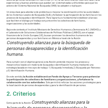
casos de personas fallecidas sin identificar (PFSI) se van acumulando. Además, hacen falta
experiencias y buenas prácticas que puedan ser sistematizadas y difundidas para que los
actores del Sistema Nacional de Búsqueda (SNB) las adopten o repliquen.
Un área clave para abordar este problema es mejorar la coordinación entre las autoridades
de los Sistemas Locales de Búsqueda (SLB) y fortalecer la participación de las familias en los
procesos de búsqueda e identificación. Para lograrlo, es fundamental establecer alianzas
que faciliten el diálogo y el trabajo conjunto entre los colectivos de familiares,
organizaciones y las autoridades.
Bajo este contexto, el Instituto Mexicano de Derechos Humanos y Democracia A.C. (IMDHD) y
el Laboratorio de Soluciones Colaborativas de Políticas Públicas (LAB-CO), con el apoyo
financiero de la Unión Europea (UE), buscan promover los derechos humanos de las
personas desaparecidas y sus familiares en México a través de la Acción
Construyendo alianzas para la búsqueda de
personas desaparecidas y la identificación
humana.
Para cumplir con el objetivo general, esta Acción pretende mejorar los procesos y
mecanismos locales en materia de búsqueda e identificación humana mediante una
estrategia basada en tres ejes de trabajo: 1) Búsqueda Inmediata, 2) Búsqueda por Patrones
y 3) Identificación Humana.
la Acción establecerá un Fondo de Apoyo a Terceros para potenciar
En este sentido,
la participación de colectivos de familiares y organizaciones, y fortalecer la
colaboración con las autoridades
. Esto permitirá reforzar las acciones y estrategias para
la localización de personas desaparecidas y para la identificación de personas.
2. Criterios
Construyendo alianzas para la
Como parte de la Acción
búsqueda de personas desaparecidas y la