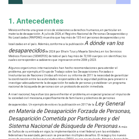
1. Antecedentes
México enfrenta una grave crisis de violaciones a derechos humanos, en particular en
materia de desaparición. A julio de 2026, el Registro Nacional de Personas Desaparecidas y
No Localizadas (RNPDNO) muestra que hay más de 135 mil personas desaparecidas y no
A dónde van los
localizadas en el país. Además, conforme a la publicación
desaparecidos
de 2024 por Efraín Tzuc y Mayela Sánchez, en los Servicios
Médicos Forenses (SEMEFOS) de todo el país hay más de 72,100 cuerpos sin identificar, los
cuales corresponden a cadáveres que ingresaron entre 2006 y 2023.
Algunos organismos internacionales han hecho recomendaciones para atender el
problema; por ejemplo, el Grupo de Trabajo sobre las Desapariciones Forzadas o
Involuntarias de Naciones Unidas afirmó en su informe de 2011 la necesidad de garantizar
la coordinación entre las autoridades responsables de la seguridad pública para prevenir e
investigar adecuadamente la desaparición forzada de personas y establecer un programa
nacional de búsqueda de personas con un protocolo de acción inmediata.
A nivel nacional, hay esfuerzos para enfrentar el problema, en especial gracias al impulso de
la sociedad civil mexicana, específicamente de familiares y colectivos de personas
Ley General
desaparecidas. Un ejemplo de esto es la publicación en 2017 de la
en Materia de Desaparición Forzada de Personas,
Desaparición Cometida por Particulares y del
Sistema Nacional de Búsqueda de Personas
. A más
de 5 años de su entrada en vigor, la implementación a nivel federal y en las entidades
federativas ha avanzado, pero aún se presentan múltiples desafíos. El rezago y los nuevos