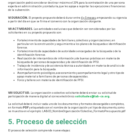
organización podrá considerar destinar máximo el 20% para la contratación de una persona
experta en administración y contaduría, que les apoye a reportar las ejecuciones financieras
de la subvención.
VI DURACIÓN.
El proyecto propuesto deberá durar entre
4 y 5 meses
, empezando su vigencia
a partir del día en que se firma el convenio con la organización otorgante.
VII ACTIVIDADES.
Las actividades exclusivas que deberán ser consideradas por las
solicitantes en su proyecto propuesto son:
Fortalecimiento de capacidades de familiares, colectivos y organizaciones; en
particular en la construcción y seguimiento a los planes de búsqueda e identificación
forense.
Fortalecimiento de capacidades de autoridades encargadas de la búsqueda o de la
identificación forense.
Realización de intercambios de información y de buenas prácticas en materia de
búsqueda de personas desaparecidas y de identificación de PFSI.
Trabajo de incidencia y de asistencia técnica a autoridades en materia de análisis de
información para la búsqueda.
Acompañamiento psicológico, asesoramiento y acompañamiento legal y otro tipo de
apoyo material a familiares de personas desaparecidas.
Foros y talleres en materia de identificación de PFSI.
VIII SOLICITUD.
La organización o colectivo solicitante deberá enviar su solicitud de
solicitudes@lab-co.org
.
participación de manera digital al correo electrónico
La solicitud deberá incluir cada uno de los documentos y formatos descargables completos,
PDF
en formato
y etiquetado con el nombre de la organización y el tipo de documento, como
se muestra en el ejemplo: LAB-CO_NombreOrganización/Colectivo_FormatoPresupuesto.pdf
5. Proceso de selección
El proceso de selección comprende nueve etapas: