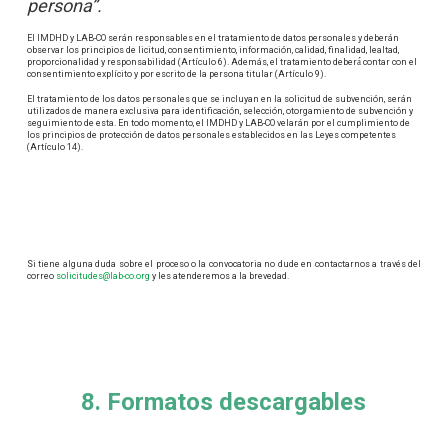
persona”.
El IMDHD y LAB-CO serán responsables en el tratamiento de datos personales y deberán
observar los principios de licitud, consentimiento, información, calidad, finalidad, lealtad,
proporcionalidad y responsabilidad (Artículo 6). Además, el tratamiento deberá́ contar con el
consentimiento explícito y por escrito de la persona titular (Artículo 9).
El tratamiento de los datos personales que se incluyan en la solicitud de subvención, serán
utilizados de manera exclusiva para identificación, selección, otorgamiento de subvención y
seguimiento de esta. En todo momento, el IMDHD y LAB-CO velarán por el cumplimiento de
los principios de protección de datos personales establecidos en las Leyes competentes
(Artículo 14).
Si tiene alguna duda sobre el proceso o la convocatoria no dude en contactarnos a través del
correo
solicitudes@lab-co.org
y les atenderemos a la brevedad.
8. Formatos descargables