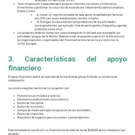
fallecidas sin identificar (PFSI).
Tener disposición y capacidad para preparar informes narrativos y financieros
trimestrales y gestionar los recursos de acuerdo con lineamientos administrativos
fiscales, como:
○
a) Llevar un registro contable de cada gasto, respaldado por facturas
con CFDI y en casos excepcionales recibos simples.
○
b) Entregar los documentos comprobatorios de las actividades
correspondientes, por ejemplo: lista de participantes, fotografías, agenda,
productos, entre otros.
Los proyectos deberán contar con una estrategia de visibilidad, que acompañe las
actividades propias de la Acción. Deberán estar dispuestas a permitir la difusión con
las organizaciones responsables del financiamiento a terceros, así́ como con la
Unión Europea.
3. Características del apoyo
financiero
El apoyo financiero podrá ser ejercido de forma directa, previa firma de un convenio de
colaboración.
Los costos elegibles dentro de los proyectos son:
Honorarios asimilados a salarios.
Honorarios profesionales (consultores).
Gastos de transporte.
Gastos de reuniones.
Compra de materiales para la ejecución de las actividades.
Gastos de impresión.
Alquileres de espacios para reuniones o presentaciones.
Esta convocatoria cuenta con un financiamiento total de hasta $240,000 pesos mexicanos por
proyecto.