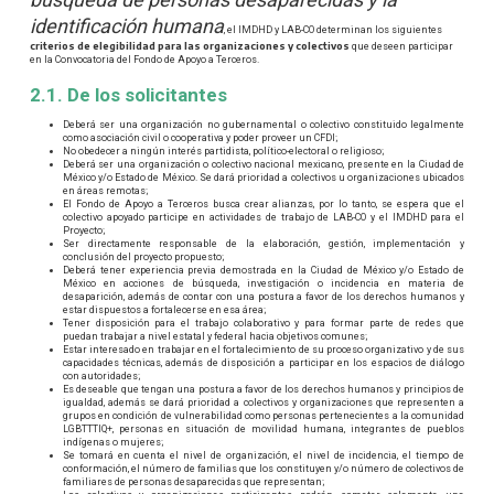
identificación humana
, el IMDHD y LAB-CO determinan los siguientes
criterios de elegibilidad para las organizaciones y colectivos
que deseen participar
en la Convocatoria del Fondo de Apoyo a Terceros.
2.1. De los solicitantes
Deberá ser una organización no gubernamental o colectivo constituido legalmente
como asociación civil o cooperativa y poder proveer un CFDI;
No obedecer a ningún interés partidista, político-electoral o religioso;
Deberá ser una organización o colectivo nacional mexicano, presente en la Ciudad de
México y/o Estado de México. Se dará prioridad a colectivos u organizaciones ubicados
en áreas remotas;
El Fondo de Apoyo a Terceros busca crear alianzas, por lo tanto, se espera que el
colectivo apoyado participe en actividades de trabajo de LAB-CO y el IMDHD para el
Proyecto;
Ser directamente responsable de la elaboración, gestión, implementación y
conclusión del proyecto propuesto;
Deberá tener experiencia previa demostrada en la Ciudad de México y/o Estado de
México en acciones de búsqueda, investigación o incidencia en materia de
desaparición, además de contar con una postura a favor de los derechos humanos y
estar dispuestos a fortalecerse en esa área;
Tener disposición para el trabajo colaborativo y para formar parte de redes que
puedan trabajar a nivel estatal y federal hacia objetivos comunes;
Estar interesado en trabajar en el fortalecimiento de su proceso organizativo y de sus
capacidades técnicas, además de disposición a participar en los espacios de diálogo
con autoridades;
Es deseable que tengan una postura a favor de los derechos humanos y principios de
igualdad, además se dará prioridad a colectivos y organizaciones que representen a
grupos en condición de vulnerabilidad como personas pertenecientes a la comunidad
LGBTTTIQ+, personas en situación de movilidad humana, integrantes de pueblos
indígenas o mujeres;
Se tomará en cuenta el nivel de organización, el nivel de incidencia, el tiempo de
conformación, el número de familias que los constituyen y/o número de colectivos de
familiares de personas desaparecidas que representan;