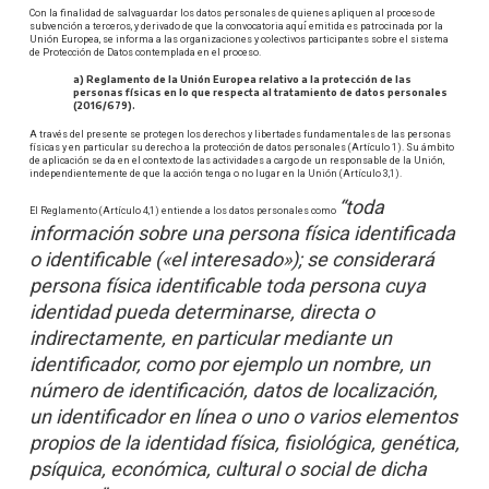
Con la finalidad de salvaguardar los datos personales de quienes apliquen al proceso de
subvención a terceros, y derivado de que la convocatoria aquí́ emitida es patrocinada por la
Unión Europea, se informa a las organizaciones y colectivos participantes sobre el sistema
de Protección de Datos contemplada en el proceso.
a) Reglamento de la Unión Europea relativo a la protección de las
personas físicas en lo que respecta al tratamiento de datos personales
(2016/679).
A través del presente se protegen los derechos y libertades fundamentales de las personas
físicas y en particular su derecho a la protección de datos personales (Artículo 1). Su ámbito
de aplicación se da en el contexto de las actividades a cargo de un responsable de la Unión,
independientemente de que la acción tenga o no lugar en la Unión (Artículo 3,1).
“toda
El Reglamento (Artículo 4,1) entiende a los datos personales como
información sobre una persona física identificada
o identificable («el interesado»); se considerará
persona física identificable toda persona cuya
identidad pueda determinarse, directa o
indirectamente, en particular mediante un
identificador, como por ejemplo un nombre, un
número de identificación, datos de localización,
un identificador en línea o uno o varios elementos
propios de la identidad física, fisiológica, genética,
psíquica, económica, cultural o social de dicha