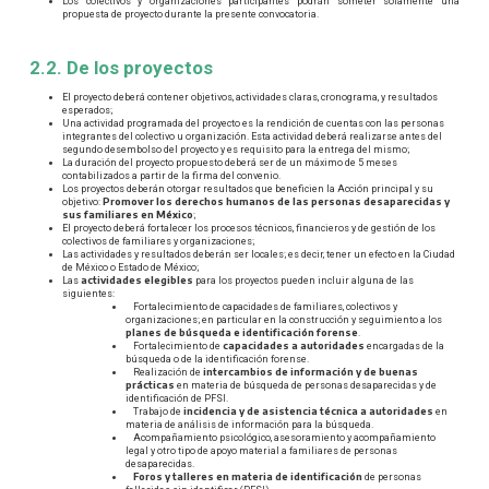
Los colectivos y organizaciones participantes podrán someter solamente una
propuesta de proyecto durante la presente convocatoria.
2.2. De los proyectos
El proyecto deberá contener objetivos, actividades claras, cronograma, y resultados
esperados;
Una actividad programada del proyecto es la rendición de cuentas con las personas
integrantes del colectivo u organización. Esta actividad deberá realizarse antes del
segundo desembolso del proyecto y es requisito para la entrega del mismo;
La duración del proyecto propuesto deberá ser de un máximo de 5 meses
contabilizados a partir de la firma del convenio.
Los proyectos deberán otorgar resultados que beneficien la Acción principal y su
Promover los derechos humanos de las personas desaparecidas y
objetivo:
sus familiares en México
;
El proyecto deberá fortalecer los procesos técnicos, financieros y de gestión de los
colectivos de familiares y organizaciones;
Las actividades y resultados deberán ser locales; es decir, tener un efecto en la Ciudad
de México o Estado de México;
actividades elegibles
Las
para los proyectos pueden incluir alguna de las
siguientes:
○
Fortalecimiento de capacidades de familiares, colectivos y
organizaciones; en particular en la construcción y seguimiento a los
planes de búsqueda e identificación forense
.
capacidades a autoridades
○
Fortalecimiento de
encargadas de la
búsqueda o de la identificación forense.
intercambios de información y de buenas
○
Realización de
prácticas
en materia de búsqueda de personas desaparecidas y de
identificación de PFSI.
incidencia y de asistencia técnica a autoridades
○
Trabajo de
en
materia de análisis de información para la búsqueda.
○
Acompañamiento psicológico, asesoramiento y acompañamiento
legal y otro tipo de apoyo material a familiares de personas
desaparecidas.
Foros y talleres en materia de identificación
○
de personas