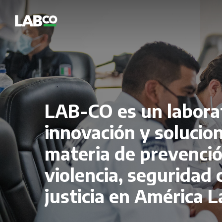
Skip
to
main
content
LAB-CO
es
un
labora
innovación
y
solucio
materia
de
prevenci
violencia,
seguridad
justicia
en
América
L