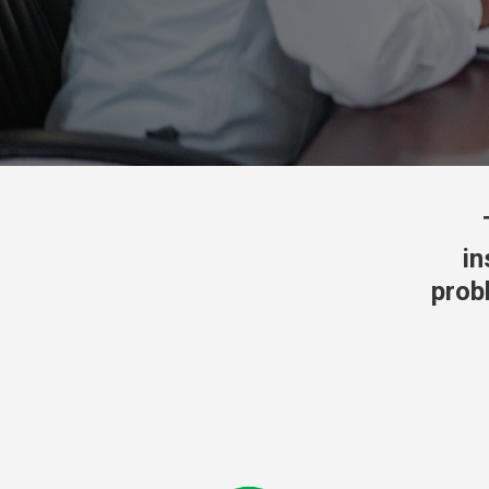
in
prob