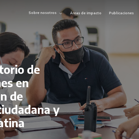
Sobre nosotros
Áreas de impacto
Publicaciones
torio
de
nes
en
ón
de
ciudadana
y
atina