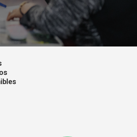
s
los
ibles