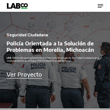
Skip
Menu
to
main
content
Close
Menu
Seguridad Ciudadana
Policía Orientada a la Solución de
Problemas en Morelia, Michoacán
LAB-CO
brindó acompañamiento a la Comisión Municipal de Seguridad Ciudadana para la
implementación del Enfoque POP (Problem-Oriented Policing).
Ver Proyecto