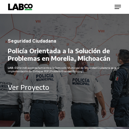
Skip
Menu
to
main
content
Close
Menu
Seguridad Ciudadana
Policía Orientada a la Solución de
Problemas en Morelia, Michoacán
LAB-CO
brindó acompañamiento a la Comisión Municipal de Seguridad Ciudadana para la
implementación del Enfoque POP (Problem-Oriented Policing).
Ver Proyecto