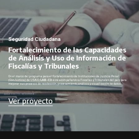
Seguridad Ciudadana
Fortalecimiento de las Capacidades
de Análisis y Uso de Información de
Fiscalías y Tribunales
En el marco del programa para el Fortalecimiento de Instituciones de Justicia Penal
LAB-CO
(ConJusticia) de USAID,
está acompañando a Fiscalías y Tribunales del país para
mejorar sus procesos de recolección, procesamiento, análisis y visualización de datos.
Ver proyecto