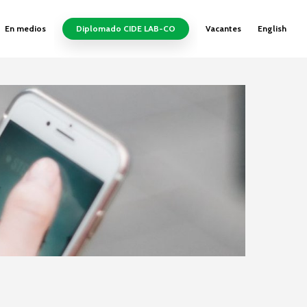
En medios
Diplomado CIDE LAB-CO
Vacantes
English