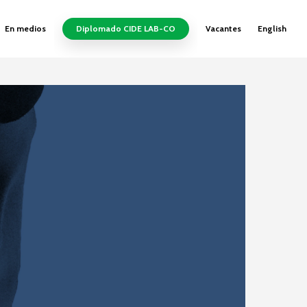
En medios
Diplomado CIDE LAB-CO
Vacantes
English